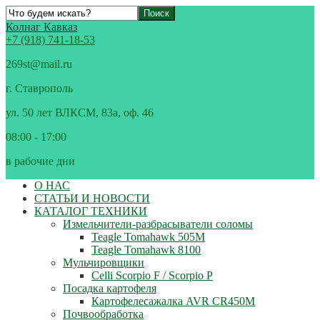
Колнаг Кавказ
+7 (918) 741-18-53
269st@mail.ru
г. Ставрополь
ул. 50 лет ВЛКСМ, 83а, оф. 46
08:00 - 17:00
в рабочие дни
О НАС
СТАТЬИ И НОВОСТИ
КАТАЛОГ ТЕХНИКИ
Измельчители-разбрасыватели соломы
Teagle Tomahawk 505M
Teagle Tomahawk 8100
Мульчировщики
Celli Scorpio F / Scorpio P
Посадка картофеля
Картофелесажалка AVR CR450M
Почвообработка