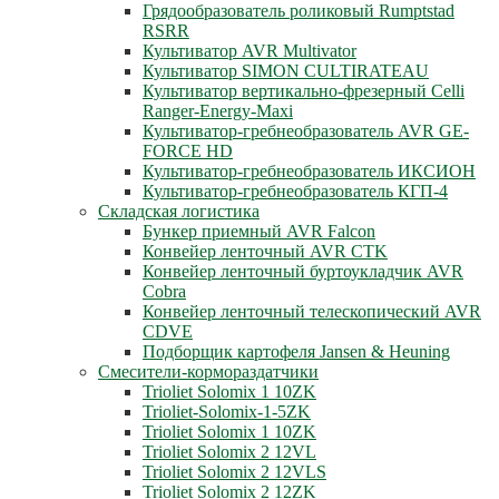
Грядообразователь роликовый Rumptstad
RSRR
Культиватор AVR Multivator
Культиватор SIMON CULTIRATEAU
Культиватор вертикально-фрезерный Celli
Ranger-Energy-Maxi
Культиватор-гребнеобразователь AVR GE-
FORCE HD
Культиватор-гребнеобразователь ИКСИОН
Культиватор-гребнеобразователь КГП-4
Складская логистика
Бункер приемный AVR Falcon
Конвейер ленточный AVR CTK
Конвейер ленточный буртоукладчик AVR
Cobra
Конвейер ленточный телескопический AVR
CDVE
Подборщик картофеля Jansen & Heuning
Смесители-кормораздатчики
Trioliet Solomix 1 10ZK
Trioliet-Solomix-1-5ZK
Trioliet Solomix 1 10ZK
Trioliet Solomix 2 12VL
Trioliet Solomix 2 12VLS
Trioliet Solomix 2 12ZK