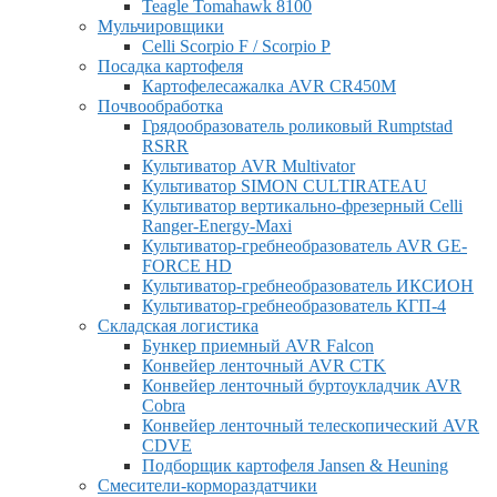
Teagle Tomahawk 8100
Мульчировщики
Celli Scorpio F / Scorpio P
Посадка картофеля
Картофелесажалка AVR CR450M
Почвообработка
Грядообразователь роликовый Rumptstad
RSRR
Культиватор AVR Multivator
Культиватор SIMON CULTIRATEAU
Культиватор вертикально-фрезерный Celli
Ranger-Energy-Maxi
Культиватор-гребнеобразователь AVR GE-
FORCE HD
Культиватор-гребнеобразователь ИКСИОН
Культиватор-гребнеобразователь КГП-4
Складская логистика
Бункер приемный AVR Falcon
Конвейер ленточный AVR CTK
Конвейер ленточный буртоукладчик AVR
Cobra
Конвейер ленточный телескопический AVR
CDVE
Подборщик картофеля Jansen & Heuning
Смесители-кормораздатчики