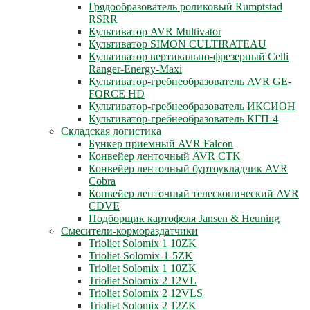
Грядообразователь роликовый Rumptstad
RSRR
Культиватор AVR Multivator
Культиватор SIMON CULTIRATEAU
Культиватор вертикально-фрезерный Celli
Ranger-Energy-Maxi
Культиватор-гребнеобразователь AVR GE-
FORCE HD
Культиватор-гребнеобразователь ИКСИОН
Культиватор-гребнеобразователь КГП-4
Складская логистика
Бункер приемный AVR Falcon
Конвейер ленточный AVR CTK
Конвейер ленточный буртоукладчик AVR
Cobra
Конвейер ленточный телескопический AVR
CDVE
Подборщик картофеля Jansen & Heuning
Смесители-кормораздатчики
Trioliet Solomix 1 10ZK
Trioliet-Solomix-1-5ZK
Trioliet Solomix 1 10ZK
Trioliet Solomix 2 12VL
Trioliet Solomix 2 12VLS
Trioliet Solomix 2 12ZK