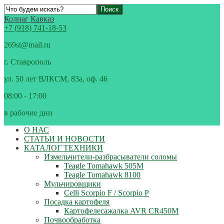
Колнаг Кавказ
+7 (918) 741-18-53
269st@mail.ru
г. Ставрополь
ул. 50 лет ВЛКСМ, 83а, оф. 46
08:00 - 17:00
в рабочие дни
О НАС
СТАТЬИ И НОВОСТИ
КАТАЛОГ ТЕХНИКИ
Измельчители-разбрасыватели соломы
Teagle Tomahawk 505M
Teagle Tomahawk 8100
Мульчировщики
Celli Scorpio F / Scorpio P
Посадка картофеля
Картофелесажалка AVR CR450M
Почвообработка