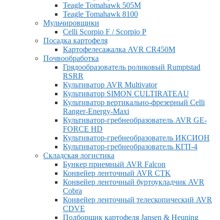
Teagle Tomahawk 505M
Teagle Tomahawk 8100
Мульчировщики
Celli Scorpio F / Scorpio P
Посадка картофеля
Картофелесажалка AVR CR450M
Почвообработка
Грядообразователь роликовый Rumptstad
RSRR
Культиватор AVR Multivator
Культиватор SIMON CULTIRATEAU
Культиватор вертикально-фрезерный Celli
Ranger-Energy-Maxi
Культиватор-гребнеобразователь AVR GE-
FORCE HD
Культиватор-гребнеобразователь ИКСИОН
Культиватор-гребнеобразователь КГП-4
Складская логистика
Бункер приемный AVR Falcon
Конвейер ленточный AVR CTK
Конвейер ленточный буртоукладчик AVR
Cobra
Конвейер ленточный телескопический AVR
CDVE
Подборщик картофеля Jansen & Heuning