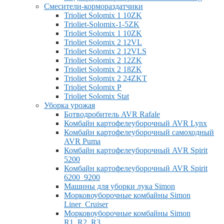
Смесители-кормораздатчики
Trioliet Solomix 1 10ZK
Trioliet-Solomix-1-5ZK
Trioliet Solomix 1 10ZK
Trioliet Solomix 2 12VL
Trioliet Solomix 2 12VLS
Trioliet Solomix 2 12ZK
Trioliet Solomix 2 18ZK
Trioliet Solomix 2 24ZKT
Trioliet Solomix P
Trioliet Solomix Stat
Уборка урожая
Ботводробитель AVR Rafale
Комбайн картофелеуборочный AVR Lynx
Комбайн картофелеуборочный самоходный
AVR Puma
Комбайн картофелеуборочный AVR Spirit
5200
Комбайн картофелеуборочный AVR Spirit
6200_9200
Машины для уборки лука Simon
Морковоуборочные комбайны Simon
Liner_Cruiser
Морковоуборочные комбайны Simon
R1_R2_R3