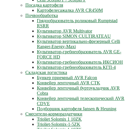
Посадка картофеля
Картофелесажалка AVR CR450M
Почвообработка
Грядообразователь роликовый Rumptstad
RSRR
Культиватор AVR Multivator
Культиватор SIMON CULTIRATEAU
Культиватор вертикально-фрезерный Celli
Ranger-Energy-Maxi
Культиватор-гребнеобразователь AVR GE-
FORCE HD
Культиватор-гребнеобразователь ИКСИОН
Культиватор-гребнеобразователь КГП-4
Складская логистика
Бункер приемный AVR Falcon
Конвейер ленточный AVR CTK
Конвейер ленточный буртоукладчик AVR
Cobra
Конвейер ленточный телескопический AVR
CDVE
Подборщик картофеля Jansen & Heuning
Смесители-кормораздатчики
Trioliet Solomix 1 10ZK
Trioliet-Solomix-1-5ZK