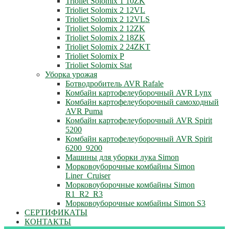
Trioliet Solomix 1 10ZK
Trioliet Solomix 2 12VL
Trioliet Solomix 2 12VLS
Trioliet Solomix 2 12ZK
Trioliet Solomix 2 18ZK
Trioliet Solomix 2 24ZKT
Trioliet Solomix P
Trioliet Solomix Stat
Уборка урожая
Ботводробитель AVR Rafale
Комбайн картофелеуборочный AVR Lynx
Комбайн картофелеуборочный самоходный
AVR Puma
Комбайн картофелеуборочный AVR Spirit
5200
Комбайн картофелеуборочный AVR Spirit
6200_9200
Машины для уборки лука Simon
Морковоуборочные комбайны Simon
Liner_Cruiser
Морковоуборочные комбайны Simon
R1_R2_R3
Морковоуборочные комбайны Simon S3
СЕРТИФИКАТЫ
КОНТАКТЫ