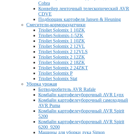
Cobra
Конвейер ленточный телескопический AVR
CDVE
Подборщик картофеля Jansen & Heuning
Смесители-кормораздатчики
Trioliet Solomix 1 10ZK
Trioliet-Solomix-1-5ZK
Trioliet Solomix 1 10ZK
Trioliet Solomix 2 12VL
Trioliet Solomix 2 12VLS
Trioliet Solomix 2 12ZK
Trioliet Solomix 2 18ZK
Trioliet Solomix 2 24ZKT
Trioliet Solomix P
Trioliet Solomix Stat
Уборка урожая
Ботводробитель AVR Rafale
Комбайн картофелеуборочный AVR Lynx
Комбайн картофелеуборочный самоходный
AVR Puma
Комбайн картофелеуборочный AVR Spirit
5200
Комбайн картофелеуборочный AVR Spirit
6200_9200
Машины для уборки лука Simon