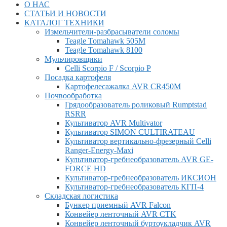
О НАС
СТАТЬИ И НОВОСТИ
КАТАЛОГ ТЕХНИКИ
Измельчители-разбрасыватели соломы
Teagle Tomahawk 505M
Teagle Tomahawk 8100
Мульчировщики
Celli Scorpio F / Scorpio P
Посадка картофеля
Картофелесажалка AVR CR450M
Почвообработка
Грядообразователь роликовый Rumptstad
RSRR
Культиватор AVR Multivator
Культиватор SIMON CULTIRATEAU
Культиватор вертикально-фрезерный Celli
Ranger-Energy-Maxi
Культиватор-гребнеобразователь AVR GE-
FORCE HD
Культиватор-гребнеобразователь ИКСИОН
Культиватор-гребнеобразователь КГП-4
Складская логистика
Бункер приемный AVR Falcon
Конвейер ленточный AVR CTK
Конвейер ленточный буртоукладчик AVR