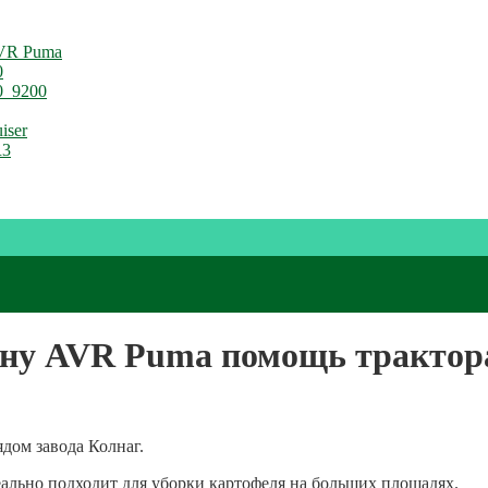
VR Puma
0
0_9200
iser
R3
ну AVR Puma помощь трактора
дом завода Колнаг.
льно подходит для уборки картофеля на больших площадях.