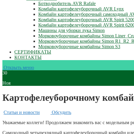
Ботводробитель AVR Rafale
Комбайн картофелеуборочный AVR Lynx
Комбайн картофелеуборочный самоходный A
Комбайн картофелеуборочный AVR Spirit 520
Комбайн картофелеуборочный AVR Spirit 620
Машины для уборки лука Simon
Морковоуборочные комбайны Simon Liner_Cru
Морковоуборочные комбайны Simon R1_R2_
Морковоуборочные комбайны Simon S3
СЕРТИФИКАТЫ
КОНТАКТЫ
Открыть меню
30
Ноя
Картофелеуборочному комбай
Статьи и новости
Обсудить
Уважаемые коллеги! Продолжаем знакомить вас с модельным ря
Самоходный четырехрядный картофелеуборочный комбайн идеа