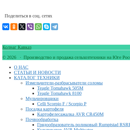
Поделиться в соц. сетях
Колнаг Кавказ
© 2026 · Производство и продажа сельхозтехники на Юге Рос
О НАС
СТАТЬИ И НОВОСТИ
КАТАЛОГ ТЕХНИКИ
Измельчители-разбрасыватели соломы
Teagle Tomahawk 505M
Teagle Tomahawk 8100
Мульчировщики
Celli Scorpio F / Scorpio P
Посадка картофеля
Картофелесажалка AVR CR450M
Почвообработка
Грядообразователь роликовый Rumptstad RSR
Культиватор AVR Multivator