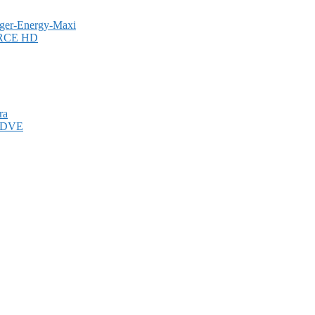
ger-Energy-Maxi
ORCE HD
ra
 CDVE