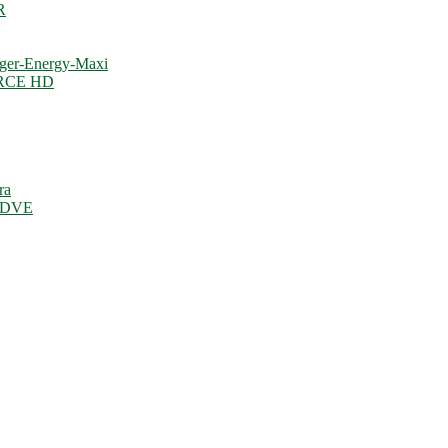
R
ger-Energy-Maxi
ORCE HD
ra
 CDVE