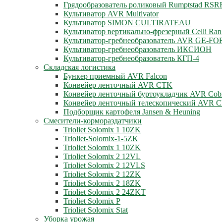
Грядообразователь роликовый Rumptstad RSR
Культиватор AVR Multivator
Культиватор SIMON CULTIRATEAU
Культиватор вертикально-фрезерный Celli Ran
Культиватор-гребнеобразователь AVR GE-F
Культиватор-гребнеобразователь ИКСИОН
Культиватор-гребнеобразователь КГП-4
Складская логистика
Бункер приемный AVR Falcon
Конвейер ленточный AVR CTK
Конвейер ленточный буртоукладчик AVR Cob
Конвейер ленточный телескопический AVR
Подборщик картофеля Jansen & Heuning
Смесители-кормораздатчики
Trioliet Solomix 1 10ZK
Trioliet-Solomix-1-5ZK
Trioliet Solomix 1 10ZK
Trioliet Solomix 2 12VL
Trioliet Solomix 2 12VLS
Trioliet Solomix 2 12ZK
Trioliet Solomix 2 18ZK
Trioliet Solomix 2 24ZKT
Trioliet Solomix P
Trioliet Solomix Stat
Уборка урожая