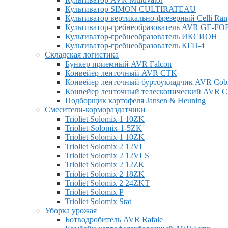
Культиватор SIMON CULTIRATEAU
Культиватор вертикально-фрезерный Celli Ran
Культиватор-гребнеобразователь AVR GE-F
Культиватор-гребнеобразователь ИКСИОН
Культиватор-гребнеобразователь КГП-4
Складская логистика
Бункер приемный AVR Falcon
Конвейер ленточный AVR CTK
Конвейер ленточный буртоукладчик AVR Cob
Конвейер ленточный телескопический AVR
Подборщик картофеля Jansen & Heuning
Смесители-кормораздатчики
Trioliet Solomix 1 10ZK
Trioliet-Solomix-1-5ZK
Trioliet Solomix 1 10ZK
Trioliet Solomix 2 12VL
Trioliet Solomix 2 12VLS
Trioliet Solomix 2 12ZK
Trioliet Solomix 2 18ZK
Trioliet Solomix 2 24ZKT
Trioliet Solomix P
Trioliet Solomix Stat
Уборка урожая
Ботводробитель AVR Rafale