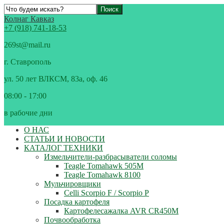
Колнаг Кавказ
+7 (918) 741-18-53
269st@mail.ru
г. Ставрополь
ул. 50 лет ВЛКСМ, 83а, оф. 46
08:00 - 17:00
в рабочие дни
О НАС
СТАТЬИ И НОВОСТИ
КАТАЛОГ ТЕХНИКИ
Измельчители-разбрасыватели соломы
Teagle Tomahawk 505M
Teagle Tomahawk 8100
Мульчировщики
Celli Scorpio F / Scorpio P
Посадка картофеля
Картофелесажалка AVR CR450M
Почвообработка